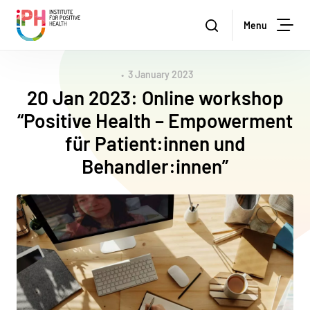
Stichting Institute for Positive Health
Zoeken
Menu
Sea
3 January 2023
20 Jan 2023: Online workshop
“Positive Health – Empowerment
für Patient:innen und
Behandler:innen”