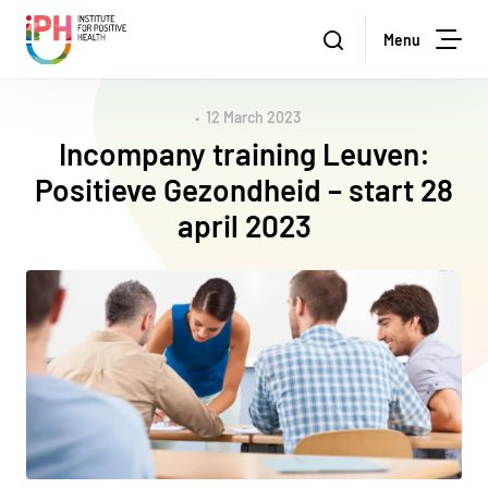
Stichting Institute for Positive Health
Zoeken
Menu
Sea
12 March 2023
Incompany training Leuven:
Positieve Gezondheid – start 28
april 2023