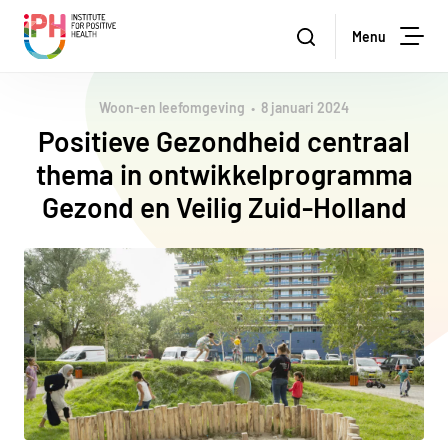
Institute for Positive Health
Zoeken
Menu
Zoe
Woon-en leefomgeving
8 januari 2024
Positieve Gezondheid centraal
thema in ontwikkelprogramma
Gezond en Veilig Zuid-Holland