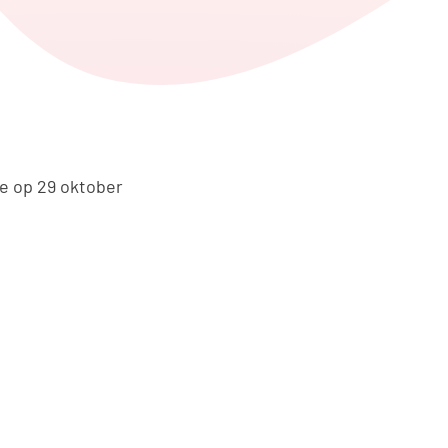
edIn
ia WhatsApp
ze op 29 oktober