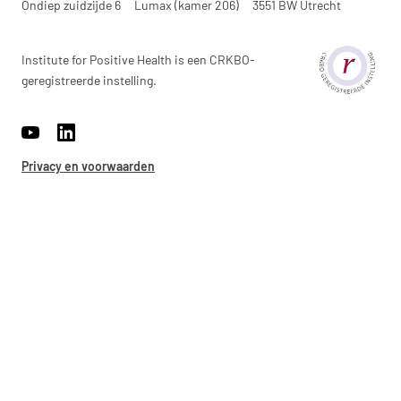
Ondiep zuidzijde 6
Lumax (kamer 206)
3551 BW Utrecht
Institute for Positive Health is een CRKBO-
geregistreerde instelling.
https://www.youtube.com/channel/UCh22WvOmAr1S98WyrTrU8
https://www.linkedin.com/company/17959009/
Privacy en voorwaarden