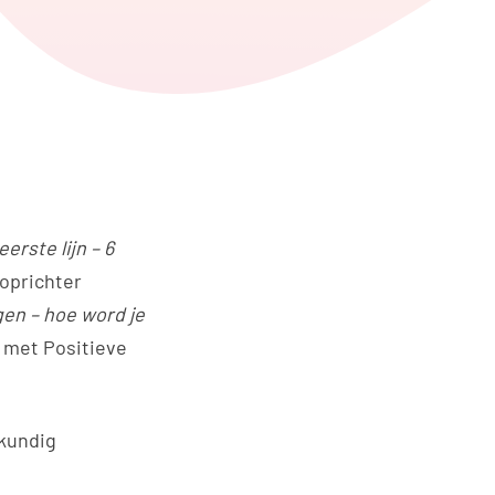
edIn
ia WhatsApp
rste lijn – 6
oprichter
gen – hoe word je
, met Positieve
gkundig