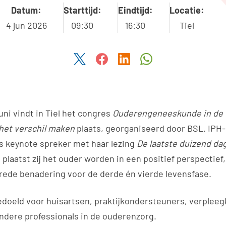
Datum:
Starttijd:
Eindtijd:
Locatie:
4 jun 2026
09:30
16:30
Tiel
Deel dit artikel via Twitter
Deel dit artikel via Facebook
Deel dit artikel via Link
Deel dit artikel v
ni vindt in Tiel het congres
Ouderengeneeskunde in de ee
 het verschil maken
plaats, georganiseerd door BSL. IPH-
s keynote spreker met haar lezing
De laatste duizend da
 plaatst zij het ouder worden in een positief perspectief
rede benadering voor de derde én vierde levensfase.
edoeld voor huisartsen, praktijkondersteuners, verplee
andere professionals in de ouderenzorg.