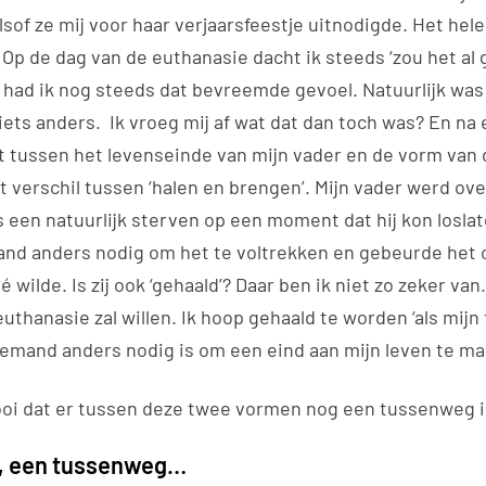
lsof ze mij voor haar verjaarsfeestje uitnodigde. Het he
p de dag van de euthanasie dacht ik steeds ‘zou het al g
 had ik nog steeds dat bevreemde gevoel. Natuurlijk was 
ets anders. Ik vroeg mij af wat dat dan toch was? En na 
st tussen het levenseinde van mijn vader en de vorm van 
t verschil tussen ‘halen en brengen’. Mijn vader werd ove
s een natuurlijk sterven op een moment dat hij kon loslate
nd anders nodig om het te voltrekken en gebeurde het 
é wilde. Is zij ook ‘gehaald’? Daar ben ik niet zo zeker van
uthanasie zal willen. Ik hoop gehaald te worden ‘als mijn t
 iemand anders nodig is om een eind aan mijn leven te m
ooi dat er tussen deze twee vormen nog een tussenweg 
, een tussenweg…