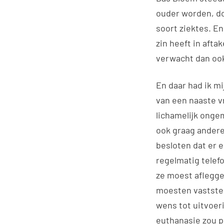
ouder worden, do
soort ziektes. En
zin heeft in afta
verwacht dan ook
En daar had ik m
van een naaste v
lichamelijk ongem
ook graag andere
besloten dat er 
regelmatig telef
ze moest aflegge
moesten vaststell
wens tot uitvoer
euthanasie zou p