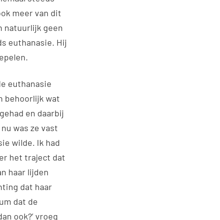
ook meer van dit
 natuurlijk geen
ds euthanasie. Hij
epelen.
 de euthanasie
n behoorlijk wat
 gehad en daarbij
 nu was ze vast
ie wilde. Ik had
r het traject dat
n haar lijden
hting dat haar
tum dat de
dan ook?’ vroeg