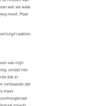
 van wat we wáár
g weg moet. Maar
overtuigd raakten
rven van mijn
blog, omdat het
rde dat er
er verbaasde dat
eds meer
nsonhoogleraar
llemaal steeds