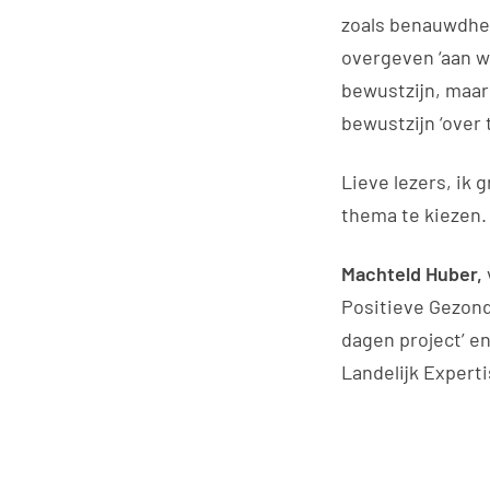
zoals benauwdhei
overgeven ‘aan w
bewustzijn, maar d
bewustzijn ‘over 
Lieve lezers, ik g
thema te kiezen.
Machteld Huber,
Positieve Gezondh
dagen project’ e
Landelijk Exper