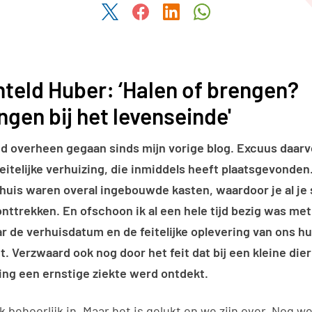
Deel dit artikel via Twitter
Deel dit artikel via Facebook
Deel dit artikel via Link
Deel dit artikel v
teld Huber: ‘Halen of brengen?
gen bij het levenseinde'
tijd overheen gegaan sinds mijn vorige blog. Excuus daar
itelijke verhuizing, die inmiddels heeft plaatsgevonden.
 huis waren overal ingebouwde kasten, waardoor je al je 
onttrekken. En ofschoon ik al een hele tijd bezig was me
ar de verhuisdatum en de feitelijke oplevering van ons h
t. Verzwaard ook nog door het feit dat bij een kleine die
ring een ernstige ziekte werd ontdekt.
k behoorlijk in. Maar het is gelukt en we zijn over. Nog w