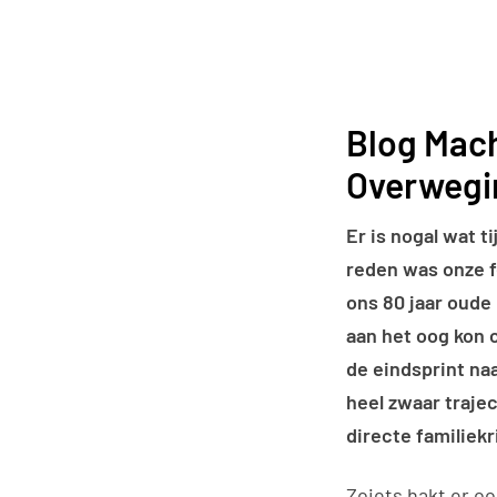
Blog Mach
Overwegin
Er is nogal wat 
reden was onze fe
ons 80 jaar oude
aan het oog kon 
de eindsprint na
heel zwaar trajec
directe familiek
Zoiets hakt er oo