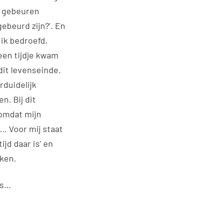
le gebeuren
ebeurd zijn?’. En
ik bedroefd,
een tijdje kwam
dit levenseinde.
rduidelijk
n. Bij dit
omdat mijn
…. Voor mij staat
ijd daar is’ en
aken.
is…