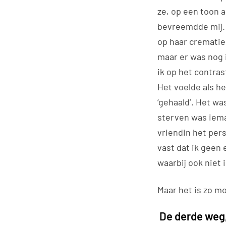
ze, op een toon a
bevreemdde mij. O
op haar crematie
maar er was nog i
ik op het contra
Het voelde als he
‘gehaald’. Het wa
sterven was iema
vriendin het pers
vast dat ik geen e
waarbij ook niet
Maar het is zo m
De derde weg