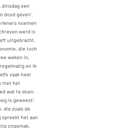
k dinsdag een
en dood geven’.
verleners noemen
schreven werd is
ft uitgebracht.
tonomie, die toch
twee weken in,
 regelmatig en ik
elfs vaak heel
s met het
oed wat te doen.
eg is geweest’.
, die zoals de
j spreekt het aan
nstig ongemak,