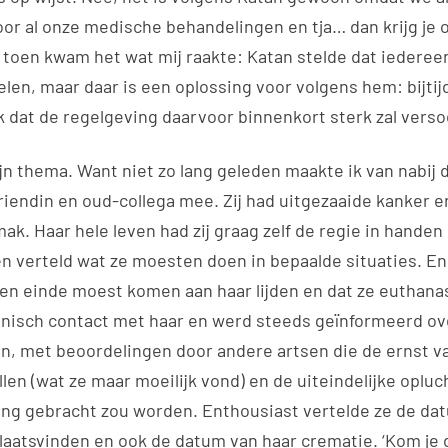
or al onze medische behandelingen en tja… dan krijg je 
 toen kwam het wat mij raakte: Katan stelde dat iedereen
kelen, maar daar is een oplossing voor volgens hem: bijtij
 dat de regelgeving daarvoor binnenkort sterk zal verso
ijn thema. Want niet zo lang geleden maakte ik van nabij
riendin en oud-collega mee. Zij had uitgezaaide kanker e
ak. Haar hele leven had zij graag zelf de regie in handen
n verteld wat ze moesten doen in bepaalde situaties. En
een einde moest komen aan haar lijden en dat ze euthanas
onisch contact met haar en werd steeds geïnformeerd ove
n, met beoordelingen door andere artsen die de ernst va
en (wat ze maar moeilijk vond) en de uiteindelijke opluc
ing gebracht zou worden. Enthousiast vertelde ze de da
laatsvinden en ook de datum van haar crematie. ‘Kom je 