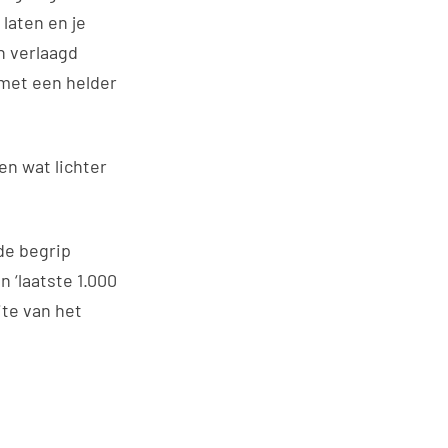
laten en je
n verlaagd
– met een helder
een wat lichter
de begrip
n ‘laatste 1.000
ite van het