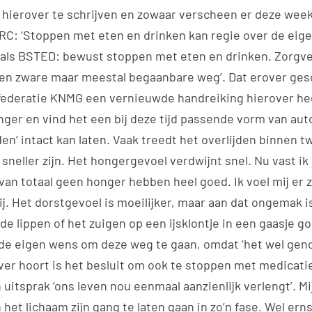
an hierover te schrijven en zowaar verscheen er deze wee
NRC: ‘Stoppen met eten en drinken kan regie over de eig
 als BSTED: bewust stoppen met eten en drinken. Zorg
‘Een zware maar meestal begaanbare weg’. Dat erover ge
ederatie KNMG een vernieuwde handreiking hierover hee
anger en vind het een bij deze tijd passende vorm van au
en’ intact kan laten. Vaak treedt het overlijden binnen 
sneller zijn. Het hongergevoel verdwijnt snel. Nu vast ik
van totaal geen honger hebben heel goed. Ik voel mij er z
ij. Het dorstgevoel is moeilijker, maar aan dat ongemak i
e lippen of het zuigen op een ijsklontje in een gaasje g
 de eigen wens om deze weg te gaan, omdat ‘het wel geno
ver hoort is het besluit om ook te stoppen met medicatie
uitsprak ‘ons leven nou eenmaal aanzienlijk verlengt’. Mi
het lichaam zijn gang te laten gaan in zo’n fase. Wel er