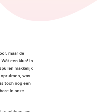
edIn
ia WhatsApp
voor, maar de
 Wát een klus! In
spullen makkelijk
t opruimen, was
uis tóch nog een
rbare in onze
el te midden van