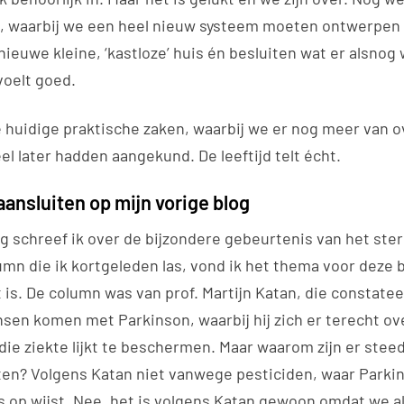
, waarbij we een heel nieuw systeem moeten ontwerpen
nieuwe kleine, ‘kastloze’ huis én besluiten wat er alsno
voelt goed.
e huidige praktische zaken, waarbij we er nog meer van 
eel later hadden aangekund. De leeftijd telt écht.
 aansluiten op mijn vorige blog
og schreef ik over de bijzondere gebeurtenis van het ste
umn die ik kortgeleden las, vond ik het thema voor deze 
 is. De column was van prof. Martijn Katan, die constatee
en komen met Parkinson, waarbij hij zich er terecht ov
die ziekte lijkt te beschermen. Maar waarom zijn er ste
en? Volgens Katan niet vanwege pesticiden, waar Parki
 op wijst. Nee, het is volgens Katan gewoon omdat we a