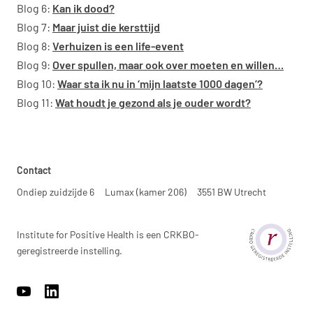
Blog 6:
Kan ik dood?
Blog 7:
Maar juist die kersttijd
Blog 8:
Verhuizen is een life-event
Blog 9:
Over spullen, maar ook over moeten en willen…
Blog 10:
Waar sta ik nu in ‘mijn laatste 1000 dagen’?
Blog 11:
Wat houdt je gezond als je ouder wordt?
Contact
Ondiep zuidzijde 6
Lumax (kamer 206)
3551 BW Utrecht
Institute for Positive Health is een CRKBO-
geregistreerde instelling.
https://www.youtube.com/channel/UCh22WvOmAr1S98WyrTrU8
https://www.linkedin.com/company/17959009/