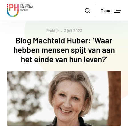
Institute for Positive Health
Zoeken
Menu
Zoe
Praktijk
3 juli 2023
Blog Machteld Huber: ‘Waar
hebben mensen spijt van aan
het einde van hun leven?’