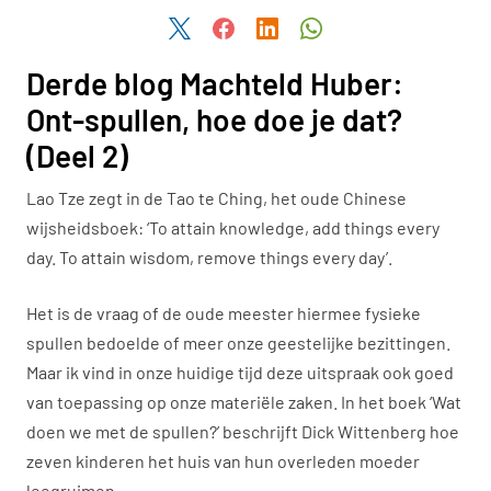
Deel dit artikel via Twitter
Deel dit artikel via Facebook
Deel dit artikel via LinkedIn
Deel dit artikel via W
Derde blog Machteld Huber:
Ont-spullen, hoe doe je dat?
(Deel 2)
Lao Tze zegt in de Tao te Ching, het oude Chinese
wijsheidsboek: ‘To attain knowledge, add things every
day. To attain wisdom, remove things every day’.
Het is de vraag of de oude meester hiermee fysieke
spullen bedoelde of meer onze geestelijke bezittingen.
Maar ik vind in onze huidige tijd deze uitspraak ook goed
van toepassing op onze materiële zaken. In het boek ‘Wat
doen we met de spullen?’ beschrijft Dick Wittenberg hoe
zeven kinderen het huis van hun overleden moeder
leegruimen.