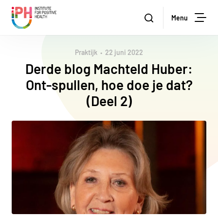
Institute for Positive Health
Zoeken
Menu
Zoe
Praktijk
22 juni 2022
Derde blog Machteld Huber:
Ont-spullen, hoe doe je dat?
(Deel 2)