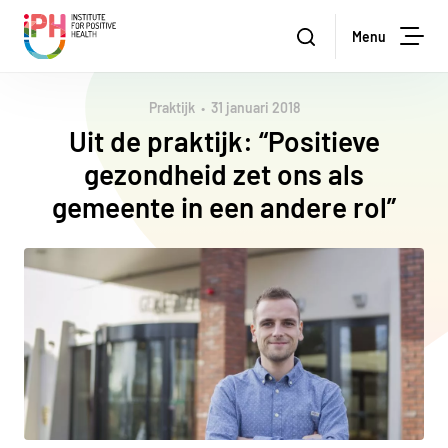
Institute for Positive Health
Zoeken
Menu
Zoe
Praktijk
31 januari 2018
Uit de praktijk: “Positieve
gezondheid zet ons als
gemeente in een andere rol”