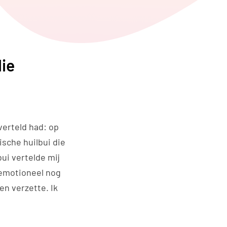
edIn
ia WhatsApp
die
verteld had: op
ische huilbui die
bui vertelde mij
r emotioneel nog
en verzette. Ik