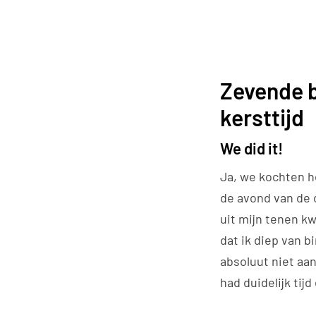
Zevende b
kersttijd
We did it!
Ja, we kochten he
de avond van de 
uit mijn tenen kwa
dat ik diep van b
absoluut niet aan
had duidelijk tij