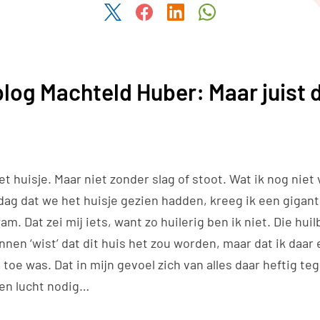
Deel dit artikel via Twitter
Deel dit artikel via Facebook
Deel dit artikel via Link
Deel dit artikel v
log Machteld Huber: Maar juist 
t huisje. Maar niet zonder slag of stoot. Wat ik nog niet 
dag dat we het huisje gezien hadden, kreeg ik een gigant
m. Dat zei mij iets, want zo huilerig ben ik niet. Die huil
innen ‘wist’ dat dit huis het zou worden, maar dat ik daa
 toe was. Dat in mijn gevoel zich van alles daar heftig teg
d en lucht nodig…