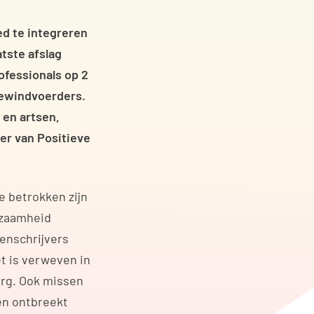
d te integreren
atste afslag
ofessionals op 2
bewindvoerders.
 en artsen,
er van Positieve
e betrokken zijn
rzaamheid
venschrijvers
t is verweven in
org. Ook missen
 en ontbreekt