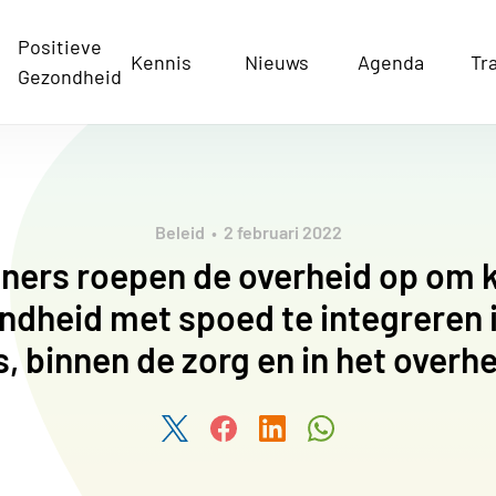
Positieve
Kennis
Nieuws
Agenda
Tr
Gezondheid
Beleid
2 februari 2022
ners roepen de overheid op om 
ndheid met spoed te integreren i
, binnen de zorg en in het overh
Deel dit artikel via Twitter
Deel dit artikel via Facebook
Deel dit artikel via Link
Deel dit artikel v