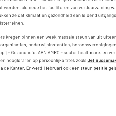
at worden, alsmede het faciliteren van verduurzaming va
ken ze dat klimaat en gezondheid een leidend uitgangs
dsterreinen.
ers kregen binnen een week massale steun van uit uite
rganisaties, onderwijsinstanties, beroepsverenigingen
pij + Gezondheid, ABN AMRO – sector healthcare, en ver
n hoogleraren op persoonlijke titel, zoals
Jet Bussemak
a de Kanter. Er werd 1 februari ook een steun
petitie
gel