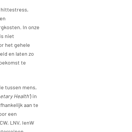
hittestress,
 en
rgkosten. In onze
s niet
or het gehele
eid en laten zo
toekomst te
atie tussen mens,
etary Health’
) in
hankelijk aan te
oor een
OCW, LNV, IenW
sterreinen