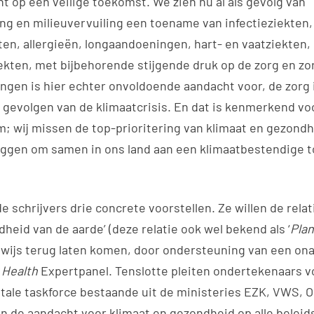
t op een veilige toekomst. We zien nu al als gevolg van
ng en milieuvervuiling een toename van infectieziekten, 
ten, allergieën, longaandoeningen, hart- en vaatziekten,
ekten, met bijbehorende stijgende druk op de zorg en zo
ngen is hier echter onvoldoende aandacht voor, de zorg i
 gevolgen van de klimaatcrisis. En dat is kenmerkend vo
; wij missen de top-prioritering van klimaat en gezondh
iggen om samen in ons land aan een klimaatbestendige 
de schrijvers drie concrete voorstellen. Ze willen de rel
dheid van de aarde’ (deze relatie ook wel bekend als ‘
Plan
wijs terug laten komen, door ondersteuning van een onaf
 Health
Expertpanel. Tenslotte pleiten ondertekenaars v
ale taskforce bestaande uit de ministeries EZK, VWS, 
n de aandacht voor klimaat en gezondheid op alle beleid