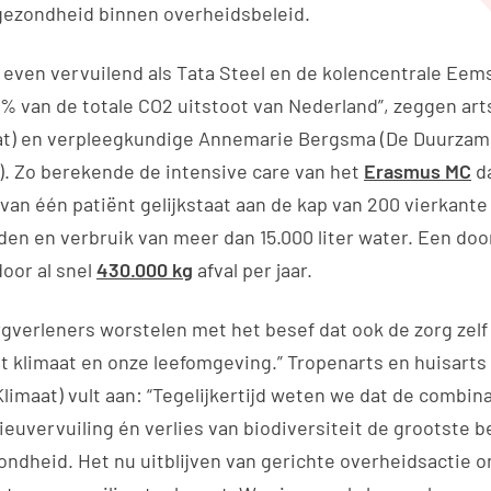
 gezondheid binnen overheidsbeleid.
 even vervuilend als Tata Steel en de kolencentrale Eems
7% van de totale CO2 uitstoot van Nederland”, zeggen ar
aat) en verpleegkundige Annemarie Bergsma (De Duurza
. Zo berekende de intensive care van het
Erasmus MC
da
van één patiënt gelijkstaat aan de kap van 200 vierkante
jden en verbruik van meer dan 15.000 liter water. Een do
oor al snel
430.000 kg
afval per jaar.
gverleners worstelen met het besef dat ook de zorg zel
t klimaat en onze leefomgeving.” Tropenarts en huisarts
Klimaat) vult aan: “Tegelijkertijd weten we dat de combin
lieuvervuiling én verlies van biodiversiteit de grootste 
ondheid. Het nu uitblijven van gerichte overheidsactie