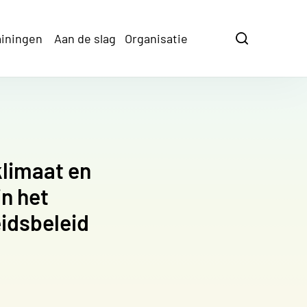
ainingen
Aan de slag
Organisatie
Zoeken
Zoeken
klimaat en
n het
eidsbeleid
edIn
ia WhatsApp