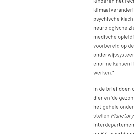
kinderen het rech
klimaatveranderi
psychische klach
neurologische zi
medische opleidi
voorbereid op de
onderwijssysteem
enorme kansen l
werken.”
In de brief doen 
dier en ‘de gezon
het gehele onder
stellen
Planetary
interdepartement
en BZ, waarbinne