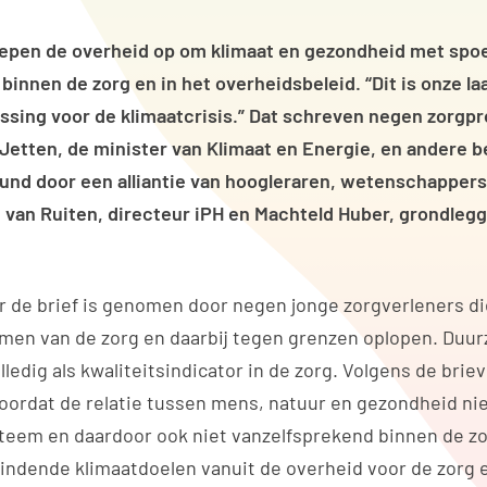
epen de overheid op om klimaat en gezondheid met spoe
 binnen de zorg en in het overheidsbeleid. “Dit is onze la
ossing voor de klimaatcrisis.” Dat schreven negen zorgpr
 Jetten, de minister van Klimaat en Energie, en andere 
nd door een alliantie van hoogleraren, wetenschappers
van Ruiten, directeur iPH en Machteld Huber, grondlegg
or de brief is genomen door negen jonge zorgverleners di
amen van de zorg en daarbij tegen grenzen oplopen. Duu
ledig als kwaliteitsindicator in de zorg. Volgens de brie
ordat de relatie tussen mens, natuur en gezondheid nie
teem en daardoor ook niet vanzelfsprekend binnen de z
n bindende klimaatdoelen vanuit de overheid voor de zorg