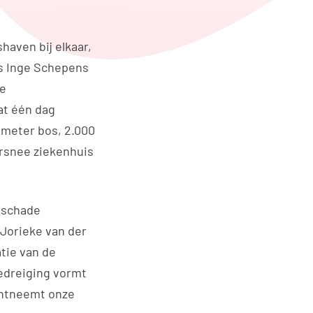
haven bij elkaar,
ts Inge Schepens
me
t één dag
 meter bos, 2.000
orsnee ziekenhuis
f schade
 Jorieke van der
atie van de
bedreiging vormt
 ontneemt onze