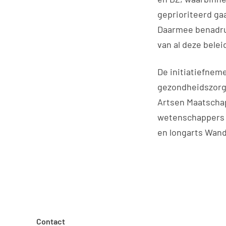
geprioriteerd ga
Daarmee benadruk
van al deze belei
De initiatiefnem
gezondheidszorgo
Artsen Maatschap
wetenschappers e
en longarts Wand
Contact