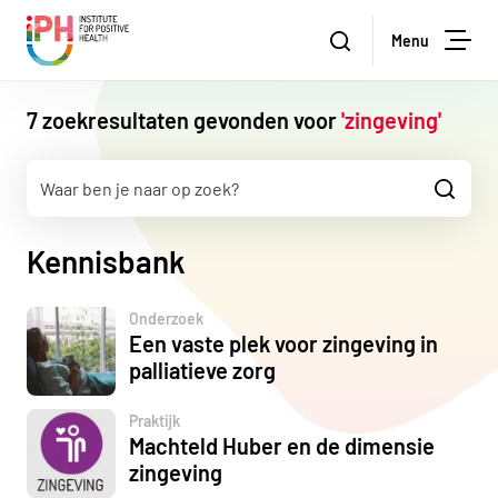
Institute for Positive Health
Zoeken
Menu
Zoe
7 zoekresultaten gevonden voor
'zingeving'
Zoeke
Kennisbank
Onderzoek
Een vaste plek voor zingeving in
palliatieve zorg
Praktijk
Machteld Huber en de dimensie
zingeving