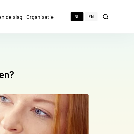
an de slag
Organisatie
Zoeken
NL
EN
Zoeken
gen?