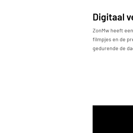
Digitaal v
ZonMw heeft een 
filmpjes en de p
gedurende de dag