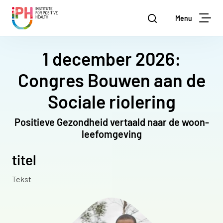
Institute for Positive Health
Zoeken
Menu
Zoe
1 december 2026:
Congres Bouwen aan de
Sociale riolering
Positieve Gezondheid vertaald naar de woon-
leefomgeving
titel
Tekst