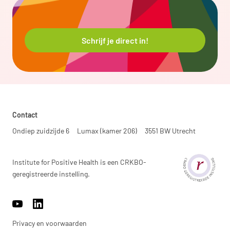
Schrijf je direct in!
Contact
Ondiep zuidzijde 6
Lumax (kamer 206)
3551 BW Utrecht
Institute for Positive Health is een CRKBO-
geregistreerde instelling.
https://www.youtube.com/channel/UCh22WvOmAr1S98WyrTrU8
https://www.linkedin.com/company/17959009/
Privacy en voorwaarden