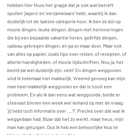
hebben hier thuis het grapje dat je ook wat betreft
spullen ‘jagers’ en ‘verzamelaars’ hebt, waarbij ik dan
duidelijk tot de laatste categorie hoor. Ik ben zó dol op
mooie dingen, leuke dingen, dingen met herinneringen
die bij een bepaalde vakantie horen, geërfde dingen,
cadeau gekregen dingen, en ga zo maar door. Maar ook
van alles op papier, zoals tips over reizen, of recepten, of
allerlei handigheden, of mooie tijdschriften. Nou ja, het
beeld zal wel duidelijk zijn: véél! En dingen weggooien
vind ik helemaal niet makkelijk. Vreemd genoeg kan mijn
man heel makkelijk weggooien en dat is nooit een
probleem. En als ik dan eens wat weggooide, belde er
steevast binnen een week wel iemand op met de vraag:
‘jij hebt toch informatie over ….?’. Precies over dát wat ik
weggedaan had. Bizar dat het zo werkt, maar heus, mijn
man kan getuigen. Dus ik heb een behoorlijke klus te