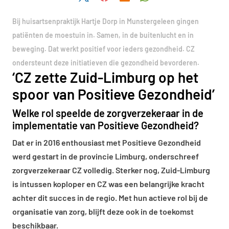
Bij huisartsenpraktijk Hartje Dorp in Munstergeleen gingen
patiënten de moestuin in. Samen, in de buitenlucht en in
beweging. Dat werkt positief voor ieders gezondheid. CZ
ondersteunt deze initiatieven die gezondheid bevorderen.
‘CZ zette Zuid-Limburg op het
spoor van Positieve Gezondheid’
Welke rol speelde de zorgverzekeraar in de
implementatie van Positieve Gezondheid?
Dat er in 2016 enthousiast met Positieve Gezondheid
werd gestart in de provincie Limburg, onderschreef
zorgverzekeraar CZ volledig. Sterker nog, Zuid-Limburg
is intussen koploper en CZ was een belangrijke kracht
achter dit succes in de regio. Met hun actieve rol bij de
organisatie van zorg, blijft deze ook in de toekomst
beschikbaar.