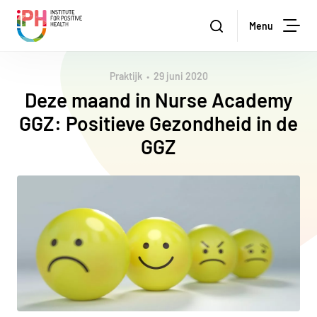
Institute for Positive Health
Zoeken
Menu
Zoe
Praktijk
29 juni 2020
Deze maand in Nurse Academy
GGZ: Positieve Gezondheid in de
GGZ