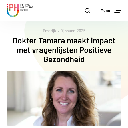
Institute for Positive Health
Zoeken
Menu
Zoe
Praktijk
9 januari 2025
Dokter Tamara maakt impact
met vragenlijsten Positieve
Gezondheid