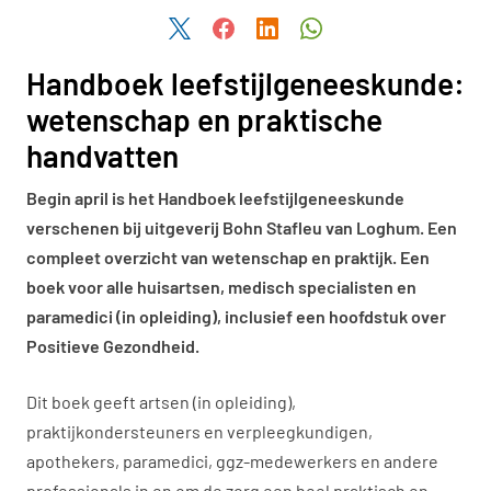
Deel dit artikel via Twitter
Deel dit artikel via Facebook
Deel dit artikel via LinkedIn
Deel dit artikel via W
Handboek leefstijlgeneeskunde:
wetenschap en praktische
handvatten
Begin april is het Handboek leefstijlgeneeskunde
verschenen bij uitgeverij Bohn Stafleu van Loghum. Een
compleet overzicht van wetenschap en praktijk. Een
boek voor alle huisartsen, medisch specialisten en
paramedici (in opleiding), inclusief een hoofdstuk over
Positieve Gezondheid.
Dit boek geeft artsen (in opleiding),
praktijkondersteuners en verpleegkundigen,
apothekers, paramedici, ggz-medewerkers en andere
professionals in en om de zorg een heel praktisch en