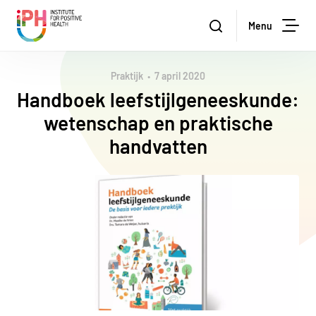
Institute for Positive Health
Zoeken
Menu
Zoe
Praktijk
7 april 2020
Handboek leefstijlgeneeskunde:
wetenschap en praktische
handvatten