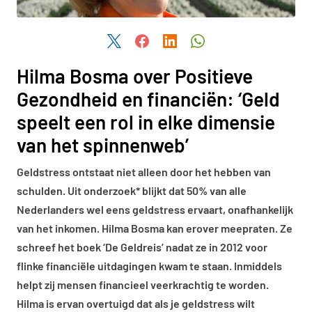
Deel dit artikel via Twitter
Deel dit artikel via Facebook
Deel dit artikel via LinkedIn
Deel dit artikel via W
Hilma Bosma over Positieve
Gezondheid en financiën: ‘Geld
speelt een rol in elke dimensie
van het spinnenweb’
Geldstress ontstaat niet alleen door het hebben van
schulden. Uit onderzoek* blijkt dat 50% van alle
Nederlanders wel eens geldstress ervaart, onafhankelijk
van het inkomen. Hilma Bosma kan erover meepraten. Ze
schreef het boek ‘De Geldreis’ nadat ze in 2012 voor
flinke financiële uitdagingen kwam te staan. Inmiddels
helpt zij mensen financieel veerkrachtig te worden.
Hilma is ervan overtuigd dat als je geldstress wilt