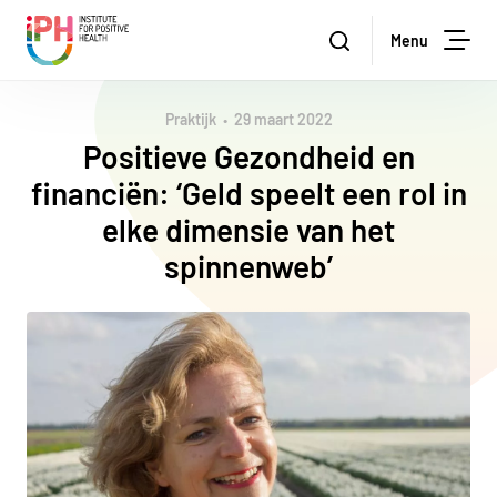
Institute for Positive Health
Zoeken
Menu
Zoe
Praktijk
29 maart 2022
Positieve Gezondheid en
financiën: ‘Geld speelt een rol in
elke dimensie van het
spinnenweb’