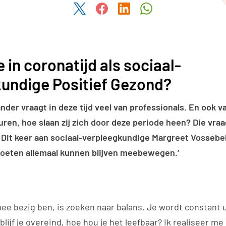
Deel dit artikel via Twitter
Deel dit artikel via Facebook
Deel dit artikel via Link
Deel dit artikel v
je in coronatijd als sociaal-
undige Positief Gezond?
nder vraagt in deze tijd veel van professionals. En ook v
uren, hoe slaan zij zich door deze periode heen? Die vra
. Dit keer aan sociaal-verpleegkundige Margreet Vossebe
moeten allemaal kunnen blijven meebewegen.’
mee bezig ben, is zoeken naar balans. Je wordt constant 
blijf je overeind, hoe hou je het leefbaar? Ik realiseer me