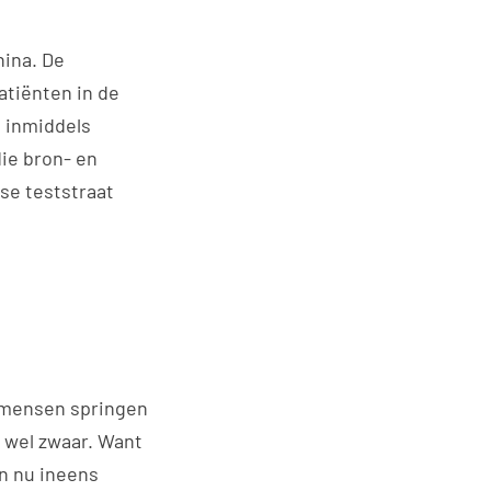
hina. De
atiënten in de
s inmiddels
ie bron- en
se teststraat
Z-mensen springen
s wel zwaar. Want
en nu ineens