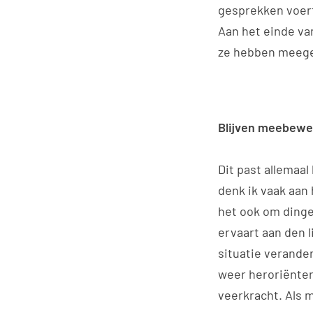
gesprekken voert
Aan het einde van
ze hebben meegem
Blijven meebew
Dit past allemaal
denk ik vaak aan 
het ook om dinge
ervaart aan den l
situatie verande
weer heroriënter
veerkracht. Als m