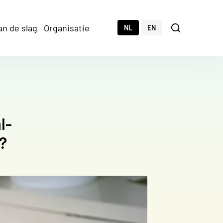
an de slag
Organisatie
Zoeken
NL
EN
Zoeken
l-
?