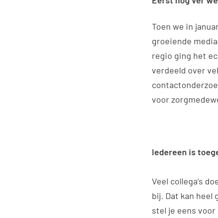
Eerst nog ver w
Toen we in janua
groeiende media-
regio ging het ec
verdeeld over ve
contactonderzoek
voor zorgmedewer
Iedereen is toeg
Veel collega’s d
bij. Dat kan heel
stel je eens voor