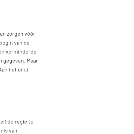
van zorgen vóór
 begin van de
 een verminderde
en gegeven. Maar
Aan het eind
lf de regie te
nnis van