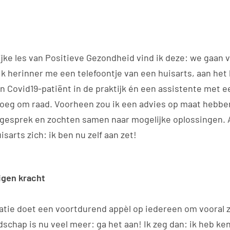
ijke les van Positieve Gezondheid vind ik deze: we gaan 
Ik herinner me een telefoontje van een huisarts, aan het
een Covid19-patiënt in de praktijk én een assistente met
roeg om raad. Voorheen zou ik een advies op maat hebb
 gesprek en zochten samen naar mogelijke oplossingen. 
isarts zich: ik ben nu zelf aan zet!
igen kracht
atie doet een voortdurend appèl op iedereen om vooral ze
schap is nu veel meer: ga het aan! Ik zeg dan: ik heb ke