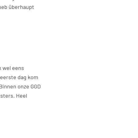
 heb überhaupt
ok wel eens
e eerste dag kom
. Binnen onze GGD
sters. Heel