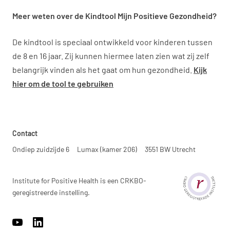
Meer weten over de Kindtool Mijn Positieve Gezondheid?
De kindtool is speciaal ontwikkeld voor kinderen tussen
de 8 en 16 jaar. Zij kunnen hiermee laten zien wat zij zelf
belangrijk vinden als het gaat om hun gezondheid.
Kijk
hier om de tool te gebruiken
Contact
Ondiep zuidzijde 6
Lumax (kamer 206)
3551 BW Utrecht
Institute for Positive Health is een CRKBO-
geregistreerde instelling.
https://www.youtube.com/channel/UCh22WvOmAr1S98WyrTrU8
https://www.linkedin.com/company/17959009/