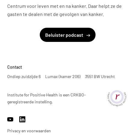
Centrum voor leven met en na kanker. Daar helpt ze de
gasten te dealen met de gevolgen van kanker.
Beluister podcast
Contact
Ondiep zuidzijde 6
Lumax (kamer 206)
3551 BW Utrecht
Institute for Positive Health is een CRKBO-
geregistreerde instelling.
https://www.youtube.com/channel/UCh22WvOmAr1S98WyrTrU8
https://www.linkedin.com/company/17959009/
Privacy en voorwaarden