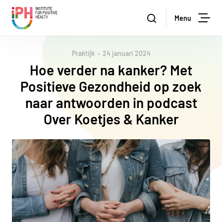
Institute for Positive Health
Zoeken
Menu
Zoe
Praktijk
24 januari 2024
Hoe verder na kanker? Met
Positieve Gezondheid op zoek
naar antwoorden in podcast
Over Koetjes & Kanker