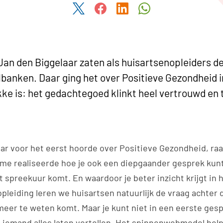
Deel dit artikel via Twitter
Deel dit artikel via Facebook
Deel dit artikel via Link
Deel dit artikel v
Jan den Biggelaar zaten als huisartsenopleiders d
lbanken. Daar ging het over Positieve Gezondheid in
kke is: het gedachtegoed klinkt heel vertrouwd en t
ar voor het eerst hoorde over Positieve Gezondheid, raa
me realiseerde hoe je ook een diepgaander gesprek kun
t spreekuur komt. En waardoor je beter inzicht krijgt in
opleiding leren we huisartsen natuurlijk de vraag achter 
 meer te weten komt. Maar je kunt niet in een eerste gespr
n iemand alles laten vertellen. Het spinnenwebmodel hel