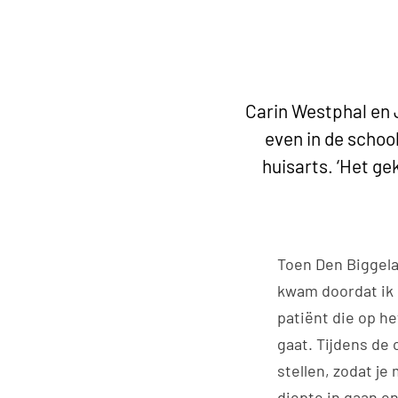
Carin Westphal en 
even in de schoo
huisarts. ‘Het ge
Toen Den Biggela
kwam doordat ik 
patiënt die op he
gaat. Tijdens de 
stellen, zodat je
diepte in gaan e