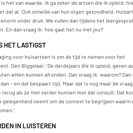
is het van waarde. Ik ga zeker de artsen die ik opleid, hi
t dat al. ‘Ook omwille van hun eigen gezondheid. Huisart
 enorm onder druk. We vullen dan tijdens het leergesprek
. En dan vraag ik: hoe gaat het nu met jou?’
S HET LASTIGST
aging voor huisartsen is om de tijd te nemen voor het
nt. Den Biggelaar: ‘De derdejaars die ik opleid, geven a
uten willen kunnen afronden. Dan vraag ik: waarom? Dan b
 dan – en dat bespaart tijd. Maar dat is nog maar de vraa
 terug als ze niet verder kunnen met dat consult. Dat kos
de gelegenheid neemt om de context te begrijpen waari
komen.’
DEN IN LUISTEREN