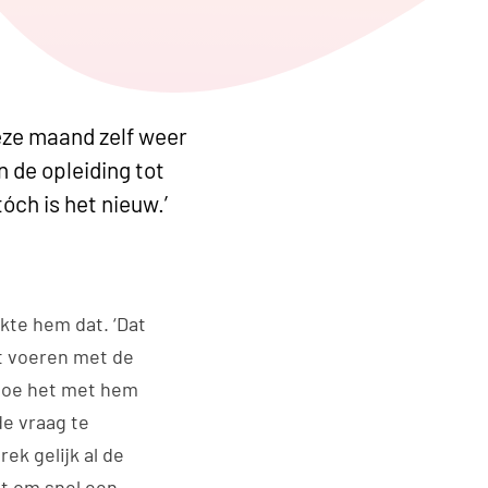
edIn
ia WhatsApp
eze maand zelf weer
 de opleiding tot
óch is het nieuw.’
kte hem dat. ‘Dat
t voeren met de
 hoe het met hem
de vraag te
ek gelijk al de
pt om snel een