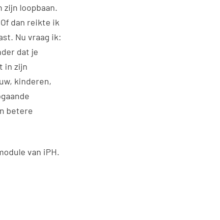
 zijn loopbaan.
Of dan reikte ik
ast. Nu vraag ik:
nder dat je
in zijn
ouw, kinderen,
epgaande
n betere
module van iPH.