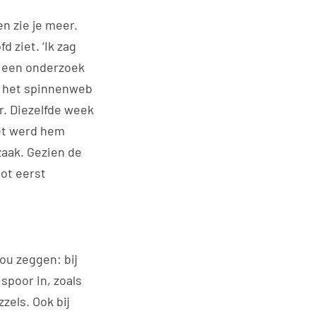
en zie je meer.
 ziet. ‘Ik zag
r een onderzoek
ag het spinnenweb
r. Diezelfde week
Het werd hem
zaak. Gezien de
ot eerst
ou zeggen: bij
spoor in, zoals
zels. Ook bij