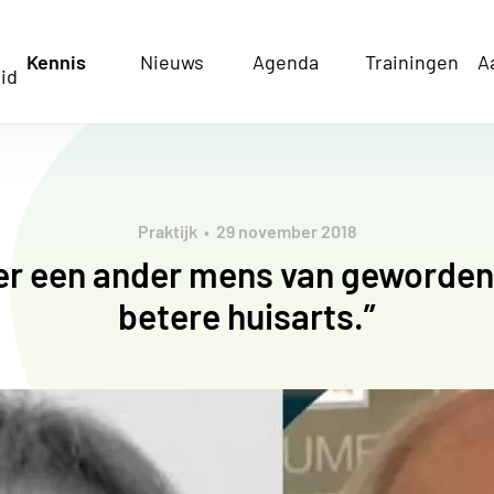
Kennis
Nieuws
Agenda
Trainingen
A
id
Praktijk
29 november 2018
 er een ander mens van geworden
betere huisarts.”