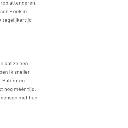
erop attenderen.’
sen – ook in
 tegelijkertijd
an dat ze een
en ik sneller
g. Patiënten
t nog méér tijd.
n mensen met hun