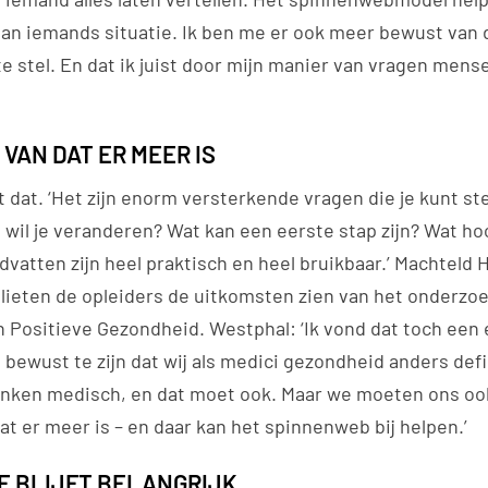
van iemands situatie. Ik ben me er ook meer bewust van d
te stel. En dat ik juist door mijn manier van vragen mens
VAN DAT ER MEER IS
 dat. ‘Het zijn enorm versterkende vragen die je kunt st
wil je veranderen? Wat kan een eerste stap zijn? Wat hoo
vatten zijn heel praktisch en heel bruikbaar.’ Machteld 
lieten de opleiders de uitkomsten zien van het onderzoe
n Positieve Gezondheid. Westphal: ‘Ik vond dat toch een 
 bewust te zijn dat wij als medici gezondheid anders def
enken medisch, en dat moet ook. Maar we moeten ons oo
at er meer is – en daar kan het spinnenweb bij helpen.’
E BLIJFT BELANGRIJK