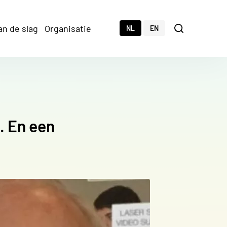
an de slag
Organisatie
Zoeken
NL
EN
Zoeken
. En een