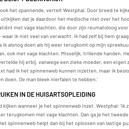
k ook het spannende, vertelt Westphal. Door breed te kijk
uitkijken dat je daardoor het medische niet over het hoofd
tiënt met vage klachten, die door zijn reumatoloog voo
 waar ik niet veel van verwacht. Ik had zelf bij hem gra
a ik alsnog doen als hij weer terugkomt op mijn spreekuu
an, ook met vage klachten. Misselijk, trillende handen. 
 vertelde hij erbij, vanwege een zieke moeder, een eigen 
xt had ik het spinnenweb kunnen inzetten, maar ik beslo
en doen. De man bleek nierfalen te hebben.’
UIKEN IN DE HUISARTSOPLEIDING
 kijken wanneer je het spinnenweb inzet. Westphal: ‘Ik z
ker terugkomen met vage klachten. Dan ga je het tweede 
et spinnenweb helpt dan bij het oplossen van lastige puz