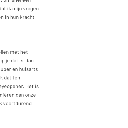
at ik mijn vragen
en in hun kracht
ellen met het
p je dat er dan
Huber en huisarts
k dat ten
eyeopener. Het is
iniëren dan onze
k voortdurend