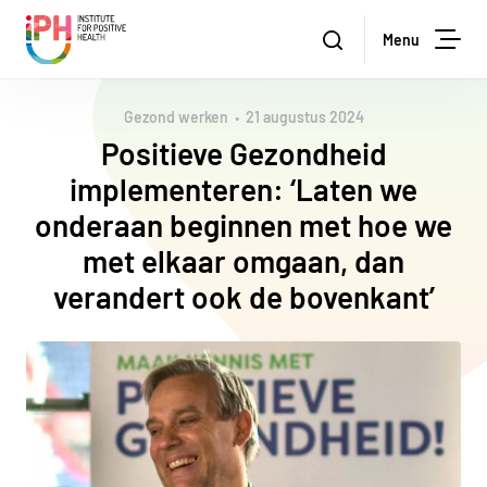
Institute for Positive Health
Zoeken
Menu
Zoe
Gezond werken
21 augustus 2024
Positieve Gezondheid
implementeren: ‘Laten we
onderaan beginnen met hoe we
met elkaar omgaan, dan
verandert ook de bovenkant’