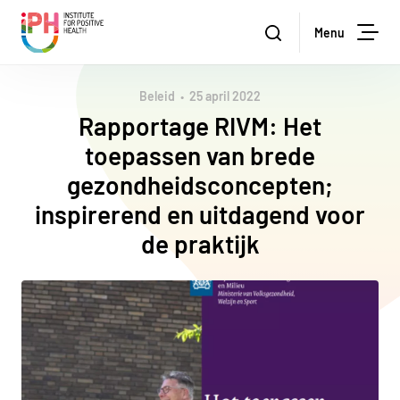
Institute for Positive Health
Zoeken
Menu
Zoe
Beleid
25 april 2022
Rapportage RIVM: Het
toepassen van brede
gezondheidsconcepten;
inspirerend en uitdagend voor
de praktijk