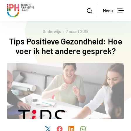
Institute for Positive Health
Zoeken
Menu
Zoe
Onderwijs
7 maart 2018
Tips Positieve Gezondheid: Hoe
voer ik het andere gesprek?
Deel dit artikel via Twitter
Deel dit artikel via Facebook
Deel dit artikel via LinkedIn
Deel dit artikel via W