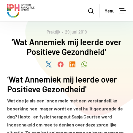
Institute for Positive Health
Zoeken
Menu
Zoe
Praktijk
29 juni 2019
‘Wat Annemiek mij leerde over
Positieve Gezondheid’
Deel dit artikel via Twitter
Deel dit artikel via Facebook
Deel dit artikel via LinkedIn
Deel dit artikel via W
‘Wat Annemiek mij leerde over
Positieve Gezondheid'
Wat doe je als een jonge meid met een verstandelijke
beperking heel mager wordt en veel huilt gedurende de
dag? Hapto- en fysiotherapeut Sasja Geurtse werd
ingeschakeld om mee te denken over deze zorgelijke
situatie. Ze nam het spinnenweb mee en haar vermogen