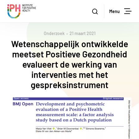
Institute for Positive Health
Zoeken
Menu
Zoe
Onderzoek
21 maart 2021
Wetenschappelijk ontwikkelde
meetset Positieve Gezondheid
evalueert de werking van
interventies met het
gespreksinstrument