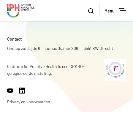
Institute for Positive Health
Zoeken
Menu
Zoe
Contact
Ondiep zuidzijde 6
Lumax (kamer 206)
3551 BW Utrecht
Institute for Positive Health is een CRKBO-
geregistreerde instelling.
https://www.youtube.com/channel/UCh22WvOmAr1S98WyrTrU8
https://www.linkedin.com/company/17959009/
Privacy en voorwaarden