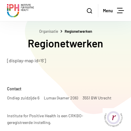
Institute for Positive Health
Zoeken
Menu
Zoe
Organisatie
Regionetwerken
Regionetwerken
[display-map id='6']
Contact
Ondiep zuidzijde 6
Lumax (kamer 206)
3551 BW Utrecht
Institute for Positive Health is een CRKBO-
geregistreerde instelling.