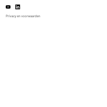
https://www.youtube.com/channel/UCh22WvOmAr1S98WyrTrU8
https://www.linkedin.com/company/17959009/
Privacy en voorwaarden