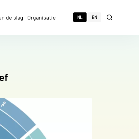
an de slag
Organisatie
Zoeken
NL
EN
Zoeken
ef