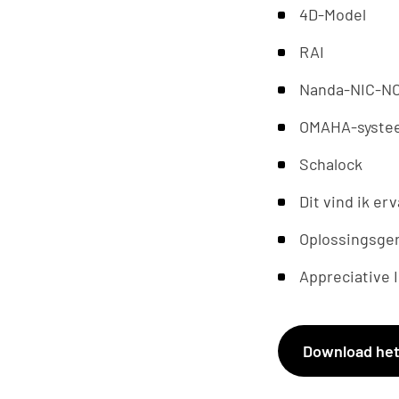
4D-Model
RAI
Nanda-NIC-N
OMAHA-syste
Schalock
Dit vind ik er
Oplossingsge
Appreciative 
Download het