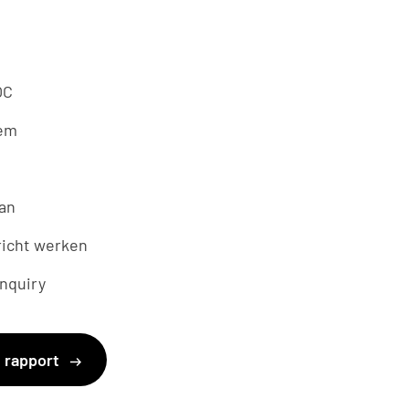
OC
em
van
richt werken
Inquiry
 rapport