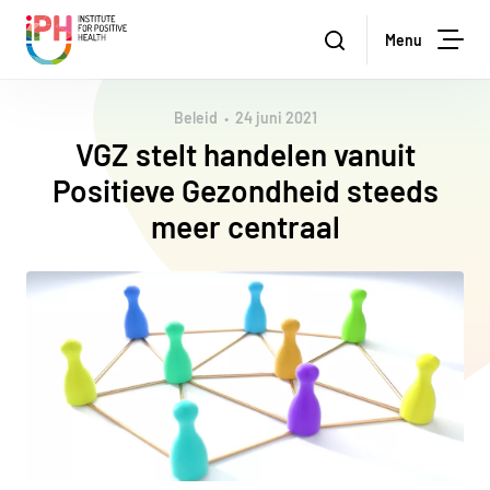
Institute for Positive Health
Zoeken
Menu
Zoe
Beleid
24 juni 2021
VGZ stelt handelen vanuit
Positieve Gezondheid steeds
meer centraal