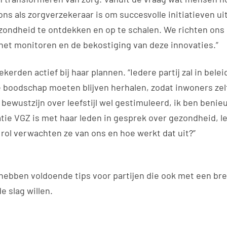
ons als zorgverzekeraar is om succesvolle initiatieven ui
zondheid te ontdekken en op te schalen. We richten ons
het monitoren en de bekostiging van deze innovaties.”
kerden actief bij haar plannen. “Iedere partij zal in belei
boodschap moeten blijven herhalen, zodat inwoners zel
bewustzijn over leefstijl wel gestimuleerd, ik ben benie
ie VGZ is met haar leden in gesprek over gezondheid, lee
 rol verwachten ze van ons en hoe werkt dat uit?”
hebben voldoende tips voor partijen die ook met een bre
 slag willen.