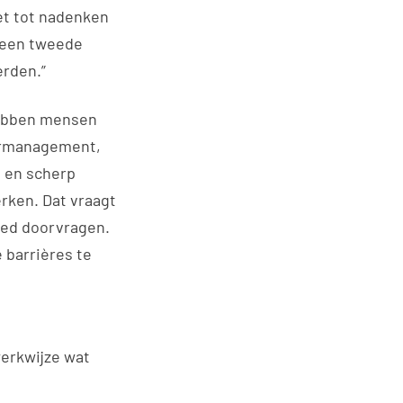
et tot nadenken
s een tweede
erden.”
 hebben mensen
dermanagement,
n en scherp
erken. Dat vraagt
goed doorvragen.
 barrières te
 werkwijze wat