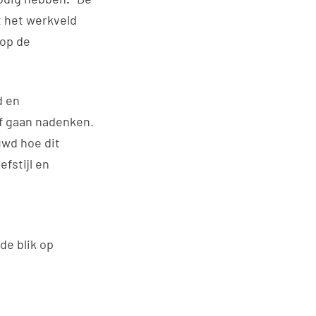
t het werkveld
 op de
d en
f gaan nadenken.
uwd hoe dit
fstijl en
de blik op