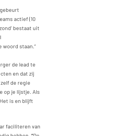
 gebeurt
eams actief (10
zond’ bestaat uit
l
e woord staan.”
rger de lead te
ten en dat zij
zelf de regie
p je lijstje. Als
t is en blijft
ar faciliteren van
odig hebben
. “
De