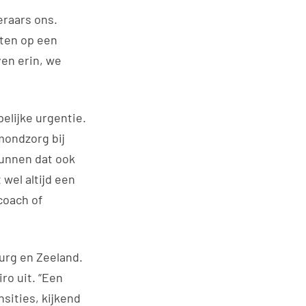
eraars ons.
hten op een
en erin, we
elijke urgentie.
mondzorg bij
kunnen dat ook
 wel altijd een
coach of
urg en Zeeland.
ro uit. “Een
nsities, kijkend