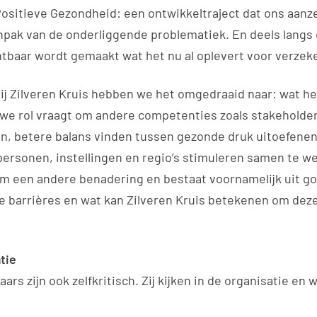
 Positieve Gezondheid: een ontwikkeltraject dat ons aanz
anpak van de onderliggende problematiek. En deels lang
htbaar wordt gemaakt wat het nu al oplevert voor verzek
 “Bij Zilveren Kruis hebben we het omgedraaid naar: wat
uwe rol vraagt om andere competenties zoals stakehol
en, betere balans vinden tussen gezonde druk uitoefene
 personen, instellingen en regio’s stimuleren samen te w
j om een andere benadering en bestaat voornamelijk uit 
e barrières en wat kan Zilveren Kruis betekenen om deze
tie
ars zijn ook zelfkritisch. Zij kijken in de organisatie en