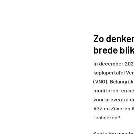
Zo denken
brede bli
In december 202
koplopertafel Ve
(VNG). Belangrij
monitoren, en be
voor preventie e
VGZ en Zilveren 
realiseren?
Kanteling naar b