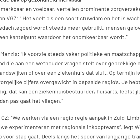
al merkbaar en voelbaar, vertellen prominente zorgverzek
van VGZ: “ Het voelt als een soort stuwdam en het is wac
gedachtegoed wordt steeds meer gebruikt, mensen gelov
een kantelpunt waardoor het onomkeerbaar wordt.”
Menzis: “Ik voorzie steeds vaker politieke en maatschapp
 die aan een wethouder vragen stelt over gebrekkige 
andswijken of over een ziekenhuis dat sluit. Op termijn 
zorgelijke cijfers overgewicht in bepaalde regio’s. Je hebt
g, dat kan een ziekenhuisbestuurder, huisarts, leefstijl
 dan pas gaat het vliegen.”
 CZ: “We werken via een regio regie aanpak in Zuid-Limb
 we experimenteren met regionale inkoopteams”, legt Wi
p voor stap gaat. Deels langs het spoor van langjarige tra