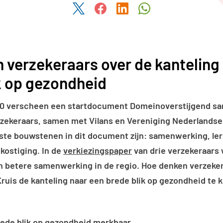
Deel dit artikel via Twitter
Deel dit artikel via Facebook
Deel dit artikel via Link
Deel dit artikel v
 verzekeraars over de kanteling
k op gezondheid
0 verscheen een startdocument
Domeinoverstijgend s
rzekeraars, samen met Vilans en Vereniging Nederland
kste bouwstenen in dit document zijn: samenwerking, ler
kostiging. In de
verkiezingspaper
van drie verzekeraars 
n betere samenwerking in de regio. Hoe denken verzeker
Kruis de kanteling naar een brede blik op gezondheid te
rede blik op gezondheid merkbaar