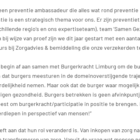
 een preventie ambassadeur die alles wat rond preventie
tie is een strategisch thema voor ons. Er zijn preventiet
schillende regio’s en ons expertiseteam), team ‘Samen Ge
n bij wijze van proef zijn we dit jaar gestart met een aanta
urs bij Zorgadvies & bemiddeling die onze verzekerden t
 begin af aan samen met Burgerkracht Limburg om de bu
n dat burgers meesturen in de domeinoverstijgende trajec
elijkheid nemen. Maar ook dat de burger waar mogelijk 
igen gezondheid. Burgers betrekken is geen afvinkpuntje o
est om burgerkracht/participatie in positie te brengen. He
verdiepen in perspectief van mensen!”
eft aan dat hun rol veranderd is. Van inkopen van zorg na
 transformeren van zorg. Vanuit de vraag wat mensen n