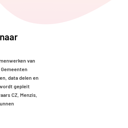
edIn
ia WhatsApp
 naar
amenwerken
van
se Gemeenten
en, data delen en
wordt gepleit
aars CZ, Menzis,
 kunnen